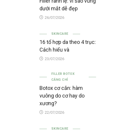
Filler rãnh lệ: vì sao vùng
dưới mắt dễ đẹp
26/07/2026
SKINCARE
16 tổ hợp da theo 4 trục:
Cách hiểu và
23/07/2026
FILLER BOTOX
CĂNG CHỈ
Botox cơ cắn: hàm
vuông do cơ hay do
xương?
22/07/2026
SKINCARE