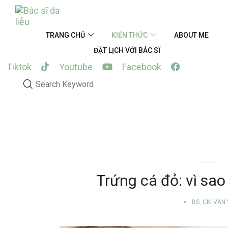
Skip
to
content
TRANG CHỦ
KIẾN THỨC
ABOUT ME
ĐẶT LỊCH VỚI BÁC SĨ
Tiktok
Youtube
Facebook
M
Trứng cá đỏ: vì sao
BS. CKI VĂN