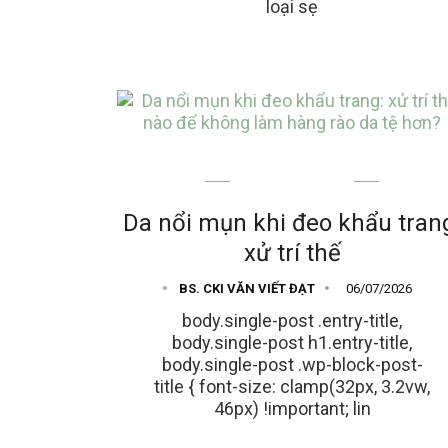
loại sẹ
MỤN TRỨNG CÁ
Da nổi mụn khi đeo khẩu tran
xử trí thế
BS. CKI VĂN VIẾT ĐẠT
06/07/2026
body.single-post .entry-title,
body.single-post h1.entry-title,
body.single-post .wp-block-post-
title { font-size: clamp(32px, 3.2vw,
46px) !important; lin