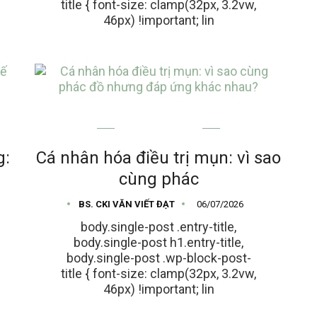
title { font-size: clamp(32px, 3.2vw,
46px) !important; lin
MỤN TRỨNG CÁ
g:
Cá nhân hóa điều trị mụn: vì sao
cùng phác
BS. CKI VĂN VIẾT ĐẠT
06/07/2026
body.single-post .entry-title,
body.single-post h1.entry-title,
body.single-post .wp-block-post-
title { font-size: clamp(32px, 3.2vw,
46px) !important; lin