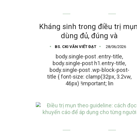
MỤN TRỨNG CÁ
Kháng sinh trong điều trị mụn
dùng đủ, đúng và
BS. CKI VĂN VIẾT ĐẠT
28/06/2026
body.single-post .entry-title,
body.single-post h1.entry-title,
body.single-post .wp-block-post-
title { font-size: clamp(32px, 3.2vw,
46px) !important; lin
MỤN TRỨNG CÁ