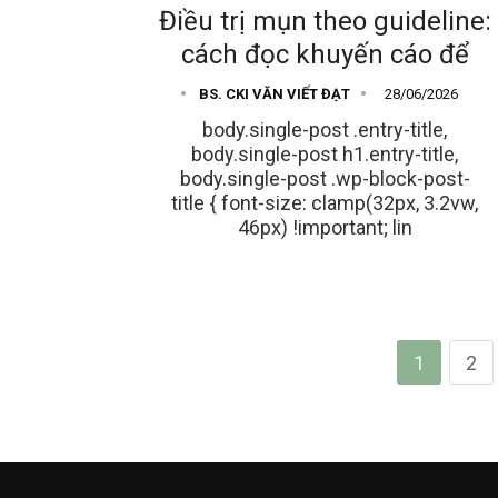
Điều trị mụn theo guideline:
cách đọc khuyến cáo để
BS. CKI VĂN VIẾT ĐẠT
28/06/2026
body.single-post .entry-title,
body.single-post h1.entry-title,
body.single-post .wp-block-post-
title { font-size: clamp(32px, 3.2vw,
46px) !important; lin
1
2