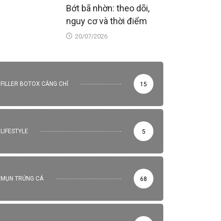
Bớt bã nhờn: theo dõi,
nguy cơ và thời điểm
20/07/2026
FILLER BOTOX CĂNG CHỈ
15
LIFESTYLE
5
MỤN TRỨNG CÁ
68