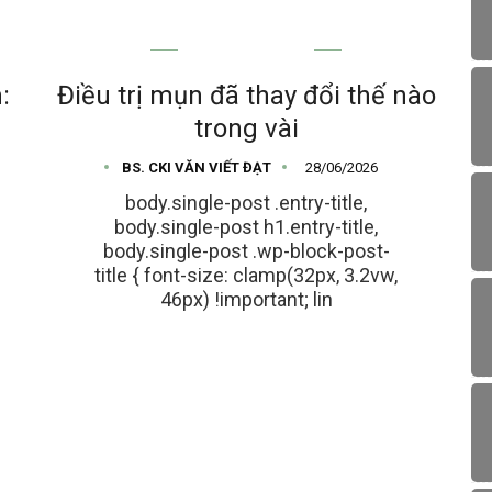
MỤN TRỨNG CÁ
:
Điều trị mụn đã thay đổi thế nào
trong vài
BS. CKI VĂN VIẾT ĐẠT
28/06/2026
body.single-post .entry-title,
body.single-post h1.entry-title,
body.single-post .wp-block-post-
title { font-size: clamp(32px, 3.2vw,
46px) !important; lin