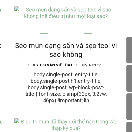
MỤN TRỨNG CÁ
c
Sẹo mụn dạng sẩn và sẹo teo: vì
sao không
BS. CKI VĂN VIẾT ĐẠT
02/07/2026
body.single-post .entry-title,
body.single-post h1.entry-title,
body.single-post .wp-block-post-
title { font-size: clamp(32px, 3.2vw,
46px) !important; lin