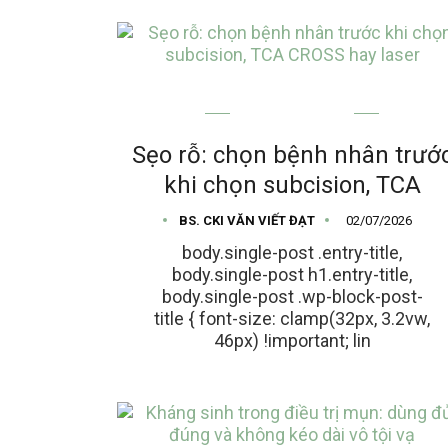
MỤN TRỨNG CÁ
Sẹo rỗ: chọn bệnh nhân trướ
khi chọn subcision, TCA
BS. CKI VĂN VIẾT ĐẠT
02/07/2026
body.single-post .entry-title,
body.single-post h1.entry-title,
body.single-post .wp-block-post-
title { font-size: clamp(32px, 3.2vw,
46px) !important; lin