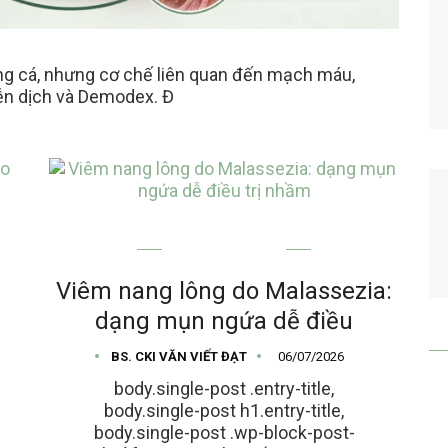
ng cá, nhưng cơ chế liên quan đến mạch máu,
iễn dịch và Demodex. Đ
MỤN TRỨNG CÁ
Viêm nang lông do Malassezia:
dạng mụn ngứa dễ điều
BS. CKI VĂN VIẾT ĐẠT
06/07/2026
body.single-post .entry-title,
body.single-post h1.entry-title,
body.single-post .wp-block-post-