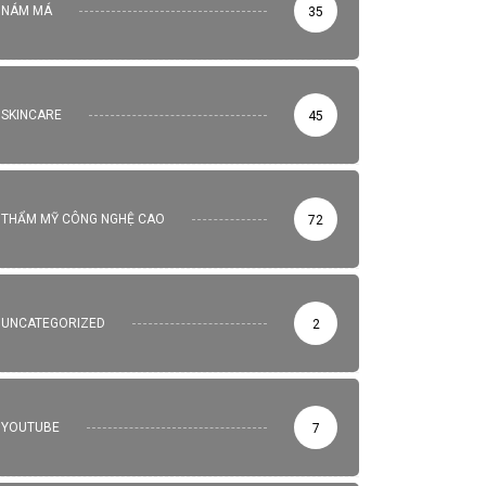
NÁM MÁ
35
SKINCARE
45
THẨM MỸ CÔNG NGHỆ CAO
72
UNCATEGORIZED
2
YOUTUBE
7