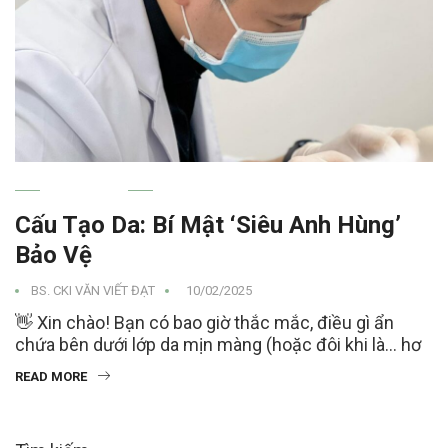
SKINCARE
Cấu Tạo Da: Bí Mật ‘Siêu Anh Hùng’
Bảo Vệ
BS. CKI VĂN VIẾT ĐẠT
10/02/2025
👋 Xin chào! Bạn có bao giờ thắc mắc, điều gì ẩn
chứa bên dưới lớp da mịn màng (hoặc đôi khi là… hơ
READ MORE