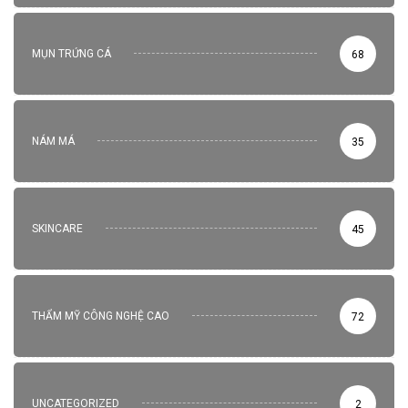
MỤN TRỨNG CÁ
68
NÁM MÁ
35
SKINCARE
45
THẨM MỸ CÔNG NGHỆ CAO
72
UNCATEGORIZED
2