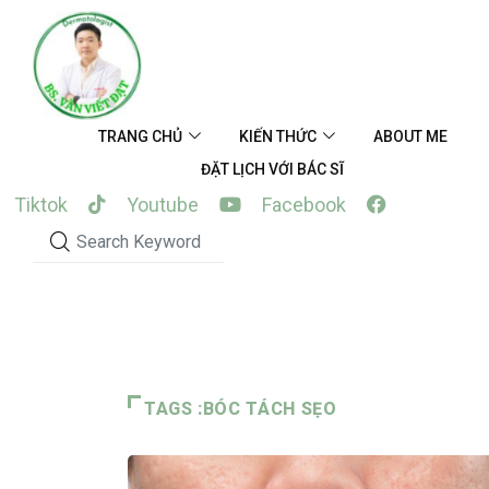
Skip
to
content
TRANG CHỦ
KIẾN THỨC
ABOUT ME
ĐẶT LỊCH VỚI BÁC SĨ
Tiktok
Youtube
Facebook
TAGS :BÓC TÁCH SẸO