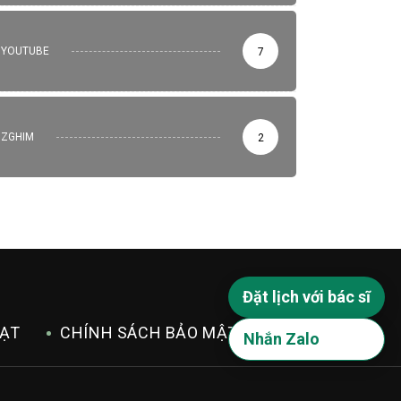
YOUTUBE
7
ZGHIM
2
Đặt lịch với bác sĩ
ĐẠT
CHÍNH SÁCH BẢO MẬT
Nhắn Zalo