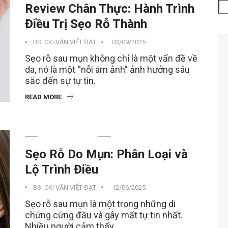
Review Chân Thực: Hành Trình
Điều Trị Sẹo Rỗ Thành
BS. CKI VĂN VIẾT ĐẠT
03/09/2025
Sẹo rỗ sau mụn không chỉ là một vấn đề về
da, nó là một “nỗi ám ảnh” ảnh hưởng sâu
sắc đến sự tự tin.
READ MORE
MỤN TRỨNG CÁ
Sẹo Rỗ Do Mụn: Phân Loại và
Lộ Trình Điều
BS. CKI VĂN VIẾT ĐẠT
12/06/2025
Sẹo rỗ sau mụn là một trong những di
chứng cứng đầu và gây mất tự tin nhất.
Nhiều người cảm thấy