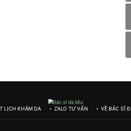
T LỊCH KHÁM DA
ZALO TƯ VẤN
VỀ BÁC SĨ 