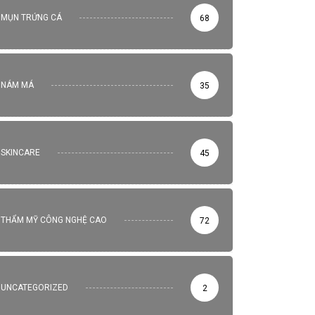
MỤN TRỨNG CÁ
68
NÁM MÁ
35
SKINCARE
45
THẨM MỸ CÔNG NGHỆ CAO
72
UNCATEGORIZED
2