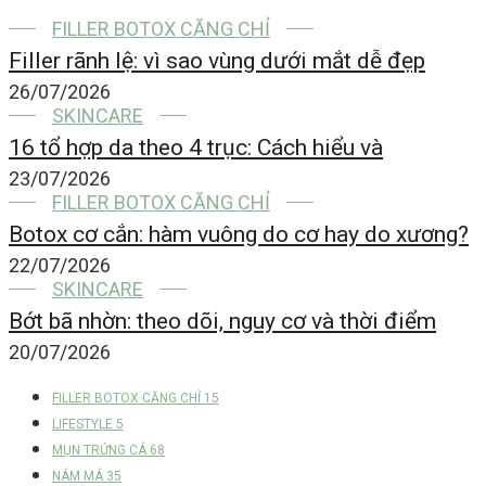
FILLER BOTOX CĂNG CHỈ
Filler rãnh lệ: vì sao vùng dưới mắt dễ đẹp
26/07/2026
SKINCARE
16 tổ hợp da theo 4 trục: Cách hiểu và
23/07/2026
FILLER BOTOX CĂNG CHỈ
Botox cơ cắn: hàm vuông do cơ hay do xương?
22/07/2026
SKINCARE
Bớt bã nhờn: theo dõi, nguy cơ và thời điểm
20/07/2026
FILLER BOTOX CĂNG CHỈ
15
LIFESTYLE
5
MỤN TRỨNG CÁ
68
NÁM MÁ
35