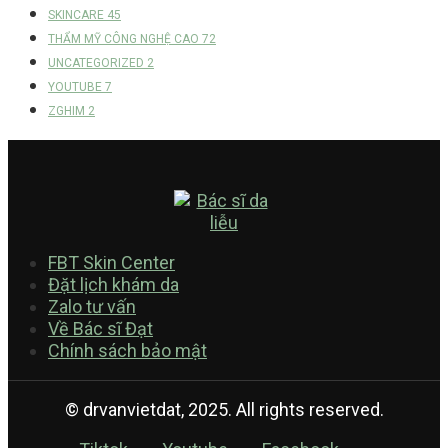
SKINCARE
45
THẨM MỸ CÔNG NGHỆ CAO
72
UNCATEGORIZED
2
YOUTUBE
7
ZGHIM
2
FBT Skin Center
Đặt lịch khám da
Zalo tư vấn
Về Bác sĩ Đạt
Chính sách bảo mật
© drvanvietdat, 2025. All rights reserved.