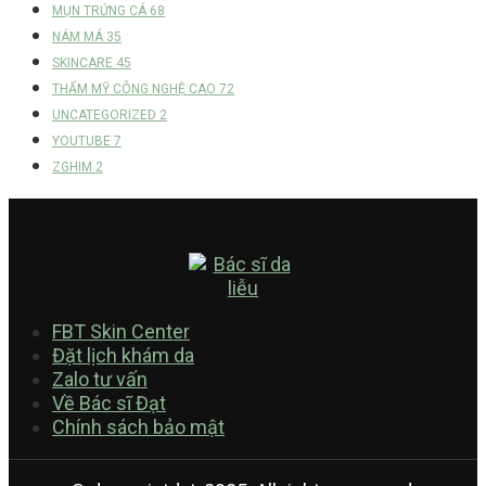
MỤN TRỨNG CÁ
68
NÁM MÁ
35
SKINCARE
45
THẨM MỸ CÔNG NGHỆ CAO
72
UNCATEGORIZED
2
YOUTUBE
7
ZGHIM
2
FBT Skin Center
Đặt lịch khám da
Zalo tư vấn
Về Bác sĩ Đạt
Chính sách bảo mật