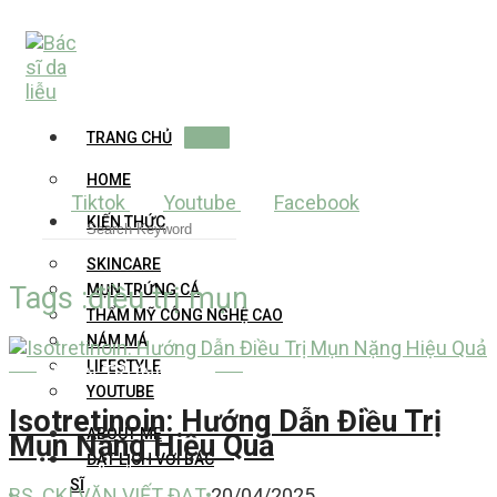
Skip
to
content
TRANG CHỦ
HOME
Tiktok
Youtube
Facebook
KIẾN THỨC
SKINCARE
MỤN TRỨNG CÁ
Tags :điều trị mụn
THẨM MỸ CÔNG NGHỆ CAO
NÁM MÁ
LIFESTYLE
MỤN TRỨNG CÁ
YOUTUBE
Isotretinoin: Hướng Dẫn Điều Trị
ABOUT ME
Mụn Nặng Hiệu Quả
ĐẶT LỊCH VỚI BÁC
SĨ
BS. CKI VĂN VIẾT ĐẠT
20/04/2025