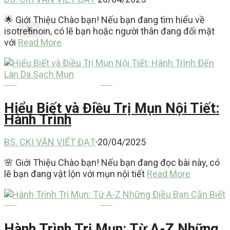
🌟 Giới Thiệu Chào bạn! Nếu bạn đang tìm hiểu về
isotretinoin, có lẽ bạn hoặc người thân đang đối mặt
X
với
Read More
MỤN TRỨNG CÁ
Hiểu Biết và Điều Trị Mụn Nội Tiết:
Hành Trình
BS. CKI VĂN VIẾT ĐẠT
20/04/2025
🌸 Giới Thiệu Chào bạn! Nếu bạn đang đọc bài này, có
lẽ bạn đang vật lộn với mụn nội tiết
Read More
MỤN TRỨNG CÁ
Hành Trình Trị Mụn: Từ A-Z Những