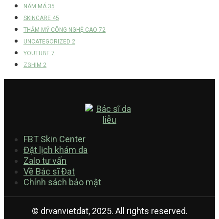
NÁM MÁ
35
SKINCARE
45
THẨM MỸ CÔNG NGHỆ CAO
72
UNCATEGORIZED
2
YOUTUBE
7
ZGHIM
2
FBT Skin Center
Đặt lịch khám da
Zalo tư vấn
Về Bác sĩ Đạt
Chính sách bảo mật
© drvanvietdat, 2025. All rights reserved.