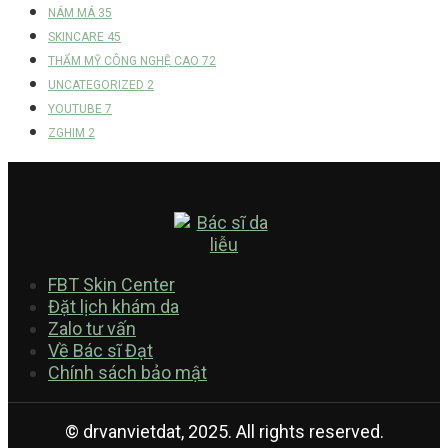
NÁM MÁ
35
SKINCARE
45
THẨM MỸ CÔNG NGHỆ CAO
72
UNCATEGORIZED
2
YOUTUBE
7
ZGHIM
2
FBT Skin Center
Đặt lịch khám da
Zalo tư vấn
Về Bác sĩ Đạt
Chính sách bảo mật
© drvanvietdat, 2025. All rights reserved.