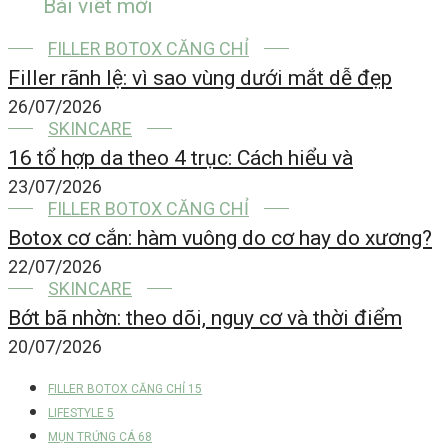
Bài viết mới
FILLER BOTOX CĂNG CHỈ
Filler rãnh lệ: vì sao vùng dưới mắt dễ đẹp
26/07/2026
SKINCARE
16 tổ hợp da theo 4 trục: Cách hiểu và
23/07/2026
FILLER BOTOX CĂNG CHỈ
Botox cơ cắn: hàm vuông do cơ hay do xương?
22/07/2026
SKINCARE
Bớt bã nhờn: theo dõi, nguy cơ và thời điểm
20/07/2026
FILLER BOTOX CĂNG CHỈ
15
LIFESTYLE
5
MỤN TRỨNG CÁ
68