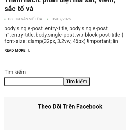
Thâm nách: phân biệt ma sát, viêm,
sắc tố và
BS. CKI VĂN VIẾT ĐẠT
06/07/2026
body.single-post .entry-title, body.single-post
h1.entry-title, body.single-post .wp-block-post-title {
font-size: clamp(32px, 3.2vw, 46px) !important; lin
READ MORE
Tìm kiếm
Tìm kiếm
Theo Dõi Trên Facebook