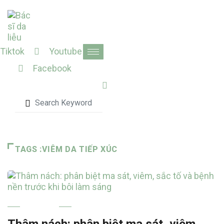
Skip
to
content
Tiktok
Youtube
Facebook
TAGS :VIÊM DA TIẾP XÚC
NÁM MÁ