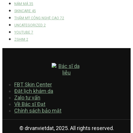
NÁM MÁ
35
SKINCARE
45
THẨM MỸ CÔNG NGHỆ CAO
72
UNCATEGORIZED
2
YOUTUBE
7
ZGHIM
2
FBT Skin Center
Đặt lịch khám da
Zalo tư vấn
Về Bác sĩ Đạt
Chính sách bảo mật
© drvanvietdat, 2025. All rights reserved.