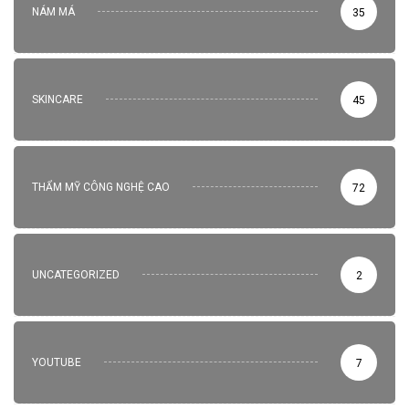
NÁM MÁ
35
SKINCARE
45
THẨM MỸ CÔNG NGHỆ CAO
72
UNCATEGORIZED
2
YOUTUBE
7