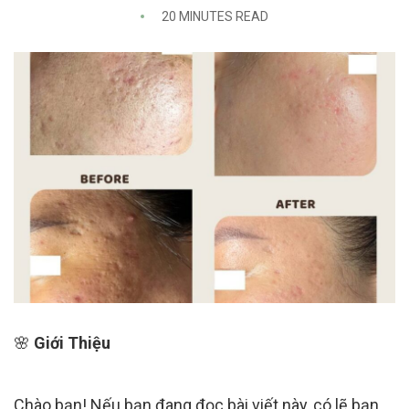
20 MINUTES READ
🌸
Giới Thiệu
Chào bạn! Nếu bạn đang đọc bài viết này, có lẽ bạn