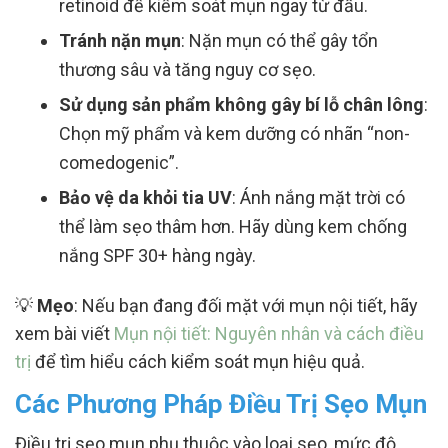
retinoid để kiểm soát mụn ngay từ đầu.
Tránh nặn mụn
: Nặn mụn có thể gây tổn
thương sâu và tăng nguy cơ sẹo.
Sử dụng sản phẩm không gây bí lỗ chân lông
:
Chọn mỹ phẩm và kem dưỡng có nhãn “non-
comedogenic”.
Bảo vệ da khỏi tia UV
: Ánh nắng mặt trời có
thể làm sẹo thâm hơn. Hãy dùng kem chống
nắng SPF 30+ hàng ngày.
💡
Mẹo
: Nếu bạn đang đối mặt với mụn nội tiết, hãy
xem bài viết
Mụn nội tiết: Nguyên nhân và cách điều
trị
để tìm hiểu cách kiểm soát mụn hiệu quả.
Các Phương Pháp Điều Trị Sẹo Mụn
Điều trị sẹo mụn phụ thuộc vào loại sẹo, mức độ