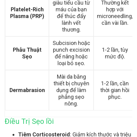
giàu tiểu cầu từ
Thường kết
Platelet-Rich
máu của bạn
hợp với
Plasma (PRP)
để thúc đẩy
microneedling,
lành vết
cần vài lần.
thương.
Subcision hoặc
Phẫu Thuật
punch excision
1-2 lần, tùy
Sẹo
để nâng hoặc
mức độ.
loại bỏ sẹo.
Mài da bằng
thiết bị chuyên
1-2 lần, cần
Dermabrasion
dụng để làm
thời gian hồi
phẳng sẹo
phục.
nông.
Điều Trị Sẹo lồi
Tiêm Corticosteroid
: Giảm kích thước và triệu