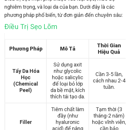
nghiêm trọng, và loại da của bạn. Dưới đây là các
phương pháp phổ biến, từ đơn giản đến chuyên sâu:
Điều Trị Sẹo Lõm
Thời Gian
Phương Pháp
Mô Tả
Hiệu Quả
Sử dụng axit
Tẩy Da Hóa
như glycolic
Cần 3-5 lần,
Học
hoặc salicylic
cách nhau 2-4
(Chemical
để loại bỏ lớp
tuần.
Peel)
da bề mặt, kích
thích tái tạo da.
Tiêm chất làm
Tạm thời (3
đầy (như
tháng-2 năm)
Filler
hyaluronic
hoặc vĩnh viễn,
acid) để nâng
cần bảo