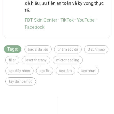
dễ hiểu, ưu tiên an toàn và kỳ vọng thực
tế.
FBT Skin Center
·
TikTok
·
YouTube
·
Facebook
Tags:
bác sĩ da liễu
chăm sóc da
điều trị sẹo
filler
laser therapy
microneedling
sẹo đáy nhọn
sẹo lồi
sẹo lõm
sẹo mụn
tẩy da hóa học