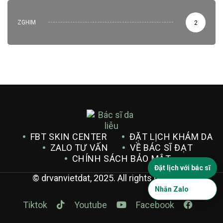
ZGHIM
2
FBT SKIN CENTER
ĐẶT LỊCH KHÁM DA
ZALO TƯ VẤN
VỀ BÁC SĨ ĐẠT
CHÍNH SÁCH BẢO MẬT
Đặt lịch với bác sĩ
© drvanvietdat, 2025. All rights reserved.
Nhắn Zalo
Tiktok
Youtube
Facebook