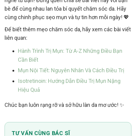
nghe từ bạn! Đừng quên chia sẻ bài viết này với bạn
bè để cùng nhau lan tỏa bí quyết chăm sóc da. Hãy
cùng chinh phục sẹo mụn và tự tin hơn mỗi ngày! 💖
Để biết thêm mẹo chăm sóc da, hãy xem các bài viết
liên quan:
Hành Trình Trị Mụn: Từ A-Z Những Điều Bạn
Cần Biết
Mụn Nội Tiết: Nguyên Nhân Và Cách Điều Trị
Isotretinoin: Hướng Dẫn Điều Trị Mụn Nặng
Hiệu Quả
Chúc bạn luôn rạng rỡ và sở hữu làn da mơ ước! ✨
TƯ VẤN CÙNG BÁC SĨ