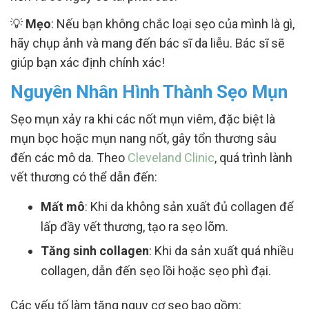
💡
Mẹo
: Nếu bạn không chắc loại sẹo của mình là gì,
hãy chụp ảnh và mang đến bác sĩ da liễu. Bác sĩ sẽ
giúp bạn xác định chính xác!
Nguyên Nhân Hình Thành Sẹo Mụn
Sẹo mụn xảy ra khi các nốt mụn viêm, đặc biệt là
mụn bọc hoặc mụn nang nốt, gây tổn thương sâu
đến các mô da. Theo
Cleveland Clinic
, quá trình lành
vết thương có thể dẫn đến:
Mất mô
: Khi da không sản xuất đủ collagen để
lấp đầy vết thương, tạo ra sẹo lõm.
Tăng sinh collagen
: Khi da sản xuất quá nhiều
collagen, dẫn đến sẹo lồi hoặc sẹo phì đại.
Các yếu tố làm tăng nguy cơ sẹo bao gồm: