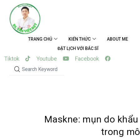
Skip
to
content
TRANG CHỦ
KIẾN THỨC
ABOUT ME
ĐẶT LỊCH VỚI BÁC SĨ
Tiktok
Youtube
Facebook
Maskne: mụn do khẩu 
trong môi