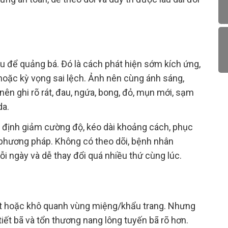
u để quảng bá. Đó là cách phát hiện sớm kích ứng,
 hoặc kỳ vọng sai lệch. Ảnh nên cùng ánh sáng,
ên ghi rõ rát, đau, ngứa, bong, đỏ, mụn mới, sạm
da.
yết định giảm cường độ, kéo dài khoảng cách, phục
 phương pháp. Không có theo dõi, bệnh nhân
i ngày và dễ thay đổi quá nhiều thứ cùng lúc.
át hoặc khô quanh vùng miệng/khẩu trang. Nhưng
ết bã và tổn thương nang lông tuyến bã rõ hơn.