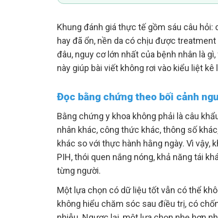
Khung đánh giá thực tế gồm sáu câu hỏi:
hay đã ổn, nền da có chịu được treatmen
đâu, nguy cơ lớn nhất của bệnh nhân là gì,
này giúp bài viết không rơi vào kiểu liệt kê 
Đọc bằng chứng theo bối cảnh ng
Bằng chứng y khoa không phải là câu khẩ
nhân khác, công thức khác, thông số khác, 
khác so với thực hành hằng ngày. Vì vậy, 
PIH, thói quen nắng nóng, khả năng tái 
từng người.
Một lựa chọn có dữ liệu tốt vẫn có thể kh
không hiểu chăm sóc sau điều trị, có ch
nhiễu. Ngược lại, một lựa chọn nhẹ hơn như