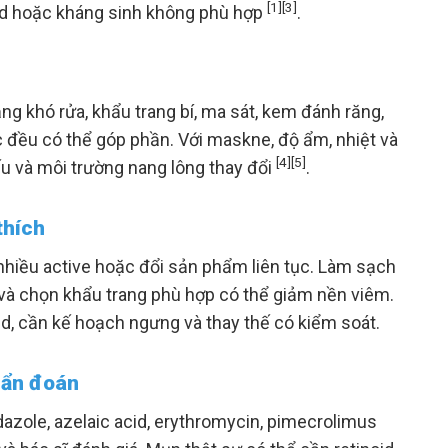
[1]
[3]
oid hoặc kháng sinh không phù hợp
.
g khó rửa, khẩu trang bí, ma sát, kem đánh răng,
 đều có thể góp phần. Với maskne, độ ẩm, nhiệt và
[4]
[5]
ếu và môi trường nang lông thay đổi
.
thích
 nhiều active hoặc đổi sản phẩm liên tục. Làm sạch
 và chọn khẩu trang phù hợp có thể giảm nền viêm.
d, cần kế hoạch ngưng và thay thế có kiểm soát.
hẩn đoán
zole, azelaic acid, erythromycin, pimecrolimus