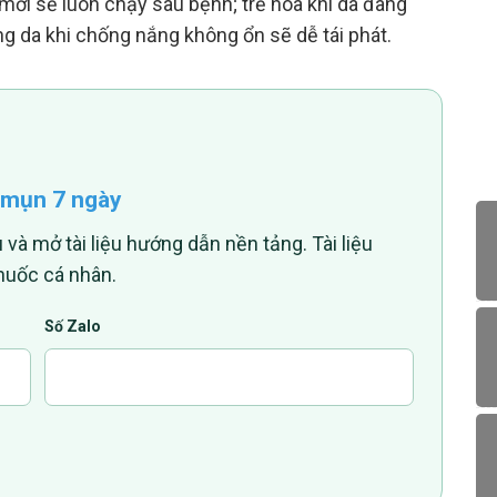
 mới sẽ luôn chạy sau bệnh; trẻ hóa khi da đang
ng da khi chống nắng không ổn sẽ dễ tái phát.
 mụn 7 ngày
 và mở tài liệu hướng dẫn nền tảng. Tài liệu
huốc cá nhân.
Số Zalo