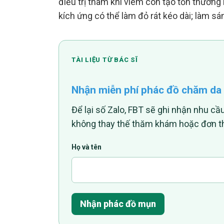
điều trị thâm khi viêm còn tạo tổn thương
kích ứng có thể làm đỏ rát kéo dài; làm sá
TÀI LIỆU TỪ BÁC SĨ
Nhận miễn phí phác đồ chăm da
Để lại số Zalo, FBT sẽ ghi nhận nhu cầu
không thay thế thăm khám hoặc đơn t
Họ và tên
Nhận phác đồ mụn