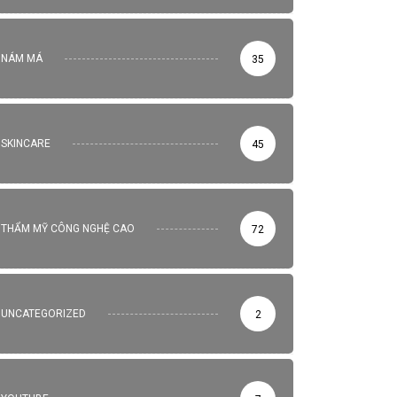
NÁM MÁ
35
SKINCARE
45
THẨM MỸ CÔNG NGHỆ CAO
72
UNCATEGORIZED
2