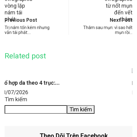
Previous Post
Next Post
Trị nám tốn kém nhưng
Thâm sau mụn: vì sao hết
vẫn tái phát:…
mụn rồi…
Related post
FILLER BOTOX CĂNG CHỈ
Botox cơ cắn: hàm vuông do cơ...
22/07/2026
Tìm kiếm
Tìm kiếm
Theo Dõi Trên Facebook