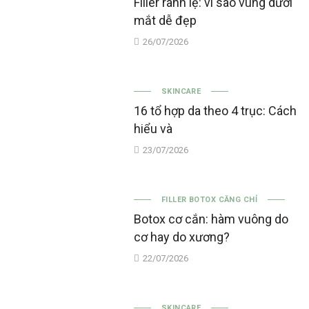
Filler rãnh lệ: vì sao vùng dưới
mắt dễ đẹp
26/07/2026
SKINCARE
16 tổ hợp da theo 4 trục: Cách
hiểu và
23/07/2026
FILLER BOTOX CĂNG CHỈ
Botox cơ cắn: hàm vuông do
cơ hay do xương?
22/07/2026
SKINCARE