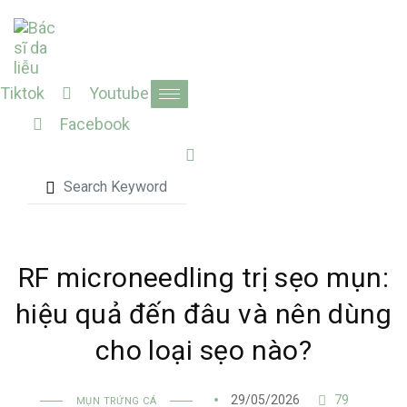
Skip
to
content
Tiktok
Youtube
Facebook
RF microneedling trị sẹo mụn:
hiệu quả đến đâu và nên dùng
cho loại sẹo nào?
29/05/2026
79
MỤN TRỨNG CÁ