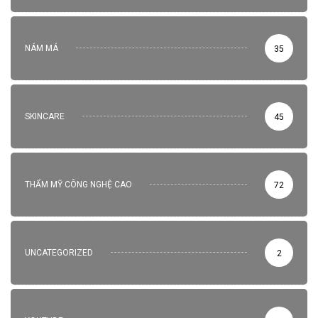
NÁM MÁ
35
SKINCARE
45
THẨM MỸ CÔNG NGHỆ CAO
72
UNCATEGORIZED
2