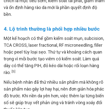
chích là mục tiêu sớm; kiểm soát tái phát, giảm thâm
và ổn định hàng rào da mới là phần quyết định độ
bền.
4. Lộ trình thường là phối hợp nhiều bước
Một kế hoạch có thể gồm kiểm soát mụn, subcision,
TCA CROSS, laser fractional, RF microneedling, filler
hoặc peel tùy loại sẹo. Thứ tự và khoảng cách quan
trọng vì mỗi bước tạo viêm có kiểm soát. Làm quá
dày có thể tăng PIH, đỏ kéo dài hoặc rối loạn hàng
[5]
rào.
Nếu bệnh nhân đã thử nhiều sản phẩm mà không rõ
sản phẩm nào gây lợi hay hại, nên đơn giản hóa phác
đồ trước. Khi nền da yên hơn, việc thêm lại từng biến
số sẽ giúp truy vết phản ứng và tránh vòng xoáy đổi