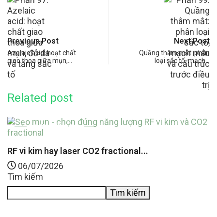
Previous Post
Next Post
Azelaic acid: hoạt chất
Quầng thâm mắt: phân
giao thoa giữa mụn,…
loại sắc tố, mạch…
Related post
MỤN TRỨNG CÁ
RF vi kim hay laser CO2 fractional...
S
06/07/2026
Tìm kiếm
Tìm kiếm