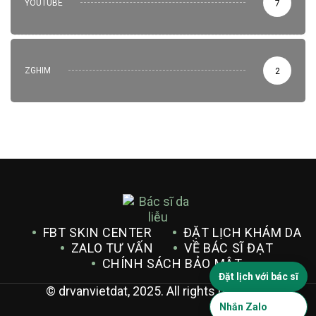
YOUTUBE
7
ZGHIM
2
FBT SKIN CENTER
ĐẶT LỊCH KHÁM DA
ZALO TƯ VẤN
VỀ BÁC SĨ ĐẠT
CHÍNH SÁCH BẢO MẬT
Đặt lịch với bác sĩ
© drvanvietdat, 2025. All rights reserved.
Nhắn Zalo