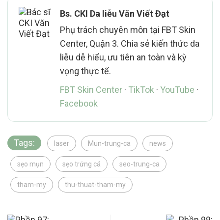
Bs. CKI Da liễu Văn Viết Đạt
Phụ trách chuyên môn tại FBT Skin
Center, Quận 3. Chia sẻ kiến thức da
liễu dễ hiểu, ưu tiên an toàn và kỳ
vọng thực tế.
FBT Skin Center
·
TikTok
·
YouTube
·
Facebook
Tags:
laser
Mun-trung-ca
news
sẹo mụn
sẹo trứng cá
seo-trung-ca
tham-my
thu-thuat-tham-my