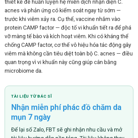
thiết kế để huấn luyện hệ miễn dịch nhận diện C.
acnes và phản ứng có kiểm soát ngay từ sớm —
trước khi viêm xảy ra. Cụ thể, vaccine nhắm vào
protein CAMP factor — độc tố vi khuẩn tiết ra để phá
vỡ màng tế bào và kích hoạt viêm. Khi có kháng thể
chống CAMP factor, cơ thể vô hiệu hóa tác động gây
viêm mà không cần tiêu diệt toàn bộ C. acnes — điều
quan trọng vì vi khuẩn này cũng giúp cân bằng
microbiome da.
TÀI LIỆU TỪ BÁC SĨ
Nhận miễn phí phác đồ chăm da
mụn 7 ngày
Để lại số Zalo, FBT sẽ ghi nhận nhu cầu và mở