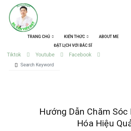
Skip
to
content
TRANG CHỦ
KIẾN THỨC
ABOUT ME
ĐẶT LỊCH VỚI BÁC SĨ
Tiktok
Youtube
Facebook
Hướng Dẫn Chăm Sóc Da
Hóa Hiệu Quả