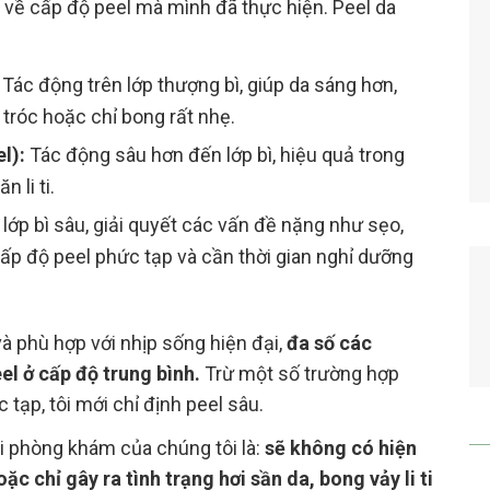
u về cấp độ peel mà mình đã thực hiện. Peel da
Tác động trên lớp thượng bì, giúp da sáng hơn,
róc hoặc chỉ bong rất nhẹ.
l):
Tác động sâu hơn đến lớp bì, hiệu quả trong
 li ti.
ớp bì sâu, giải quyết các vấn đề nặng như sẹo,
cấp độ peel phức tạp và cần thời gian nghỉ dưỡng
à phù hợp với nhịp sống hiện đại,
đa số các
el ở cấp độ trung bình.
Trừ một số trường hợp
 tạp, tôi mới chỉ định peel sâu.
ại phòng khám của chúng tôi là:
sẽ không có hiện
c chỉ gây ra tình trạng hơi sần da, bong vảy li ti