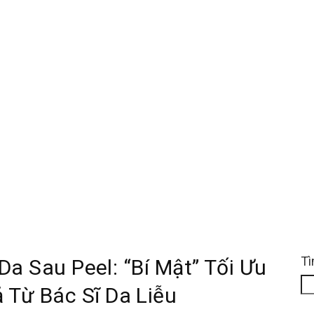
Tì
 Sau Peel: “Bí Mật” Tối Ưu
 Từ Bác Sĩ Da Liễu