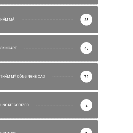
NÁM MÁ
35
SKINCARE
45
THẨM MỸ CÔNG NGHỆ CAO
72
UNCATEGORIZED
2