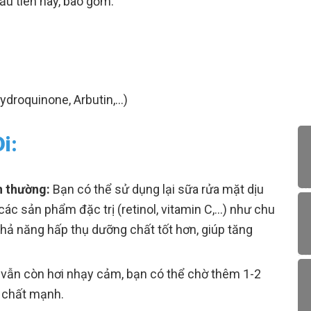
u tiên này, bao gồm:
ydroquinone, Arbutin,…)
i:
h thường:
Bạn có thể sử dụng lại sữa rửa mặt dịu
ác sản phẩm đặc trị (retinol, vitamin C,…) như chu
khả năng hấp thụ dưỡng chất tốt hơn, giúp tăng
vẫn còn hơi nhạy cảm, bạn có thể chờ thêm 1-2
t chất mạnh.