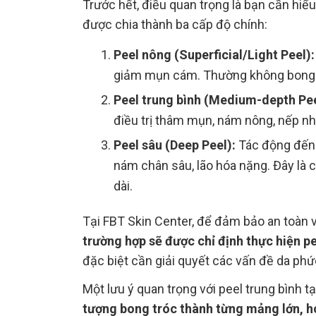
Trước hết, điều quan trọng là bạn cần hiể
được chia thành ba cấp độ chính:
Peel nông (Superficial/Light Peel):
giảm mụn cám. Thường không bong t
Peel trung bình (Medium-depth Pee
điều trị thâm mụn, nám nông, nếp nhăn
Peel sâu (Deep Peel):
Tác động đến l
nám chân sâu, lão hóa nặng. Đây là 
dài.
Tại FBT Skin Center, để đảm bảo an toàn v
trường hợp sẽ được chỉ định thực hiện pe
đặc biệt cần giải quyết các vấn đề da phức
Một lưu ý quan trọng với peel trung bình t
tượng bong tróc thành từng mảng lớn, hoặ