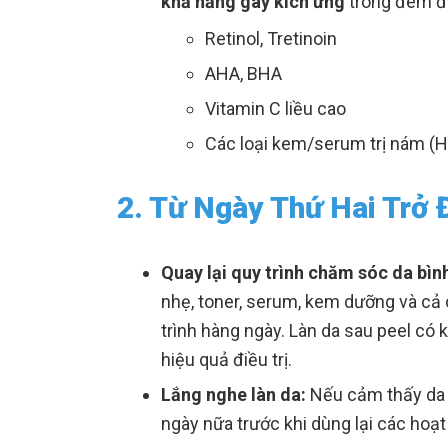
khả năng gây kích ứng
trong đêm đầ
Retinol, Tretinoin
AHA, BHA
Vitamin C liều cao
Các loại kem/serum trị nám (H
2. Từ Ngày Thứ Hai Trở Đ
Quay lại quy trình chăm sóc da bìn
nhẹ, toner, serum, kem dưỡng và cả c
trình hàng ngày. Làn da sau peel có 
hiệu quả điều trị.
Lắng nghe làn da:
Nếu cảm thấy da 
ngày nữa trước khi dùng lại các hoạ