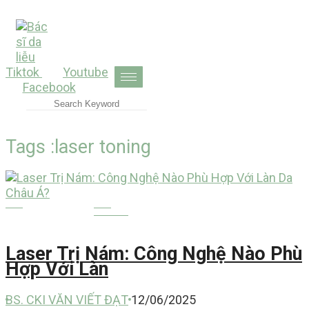
Skip
to
content
Tiktok
Youtube
Facebook
Tags :laser toning
NÁM MÁ
THẨM MỸ CÔNG NGHỆ CAO
Laser Trị Nám: Công Nghệ Nào Phù
Hợp Với Làn
BS. CKI VĂN VIẾT ĐẠT
12/06/2025