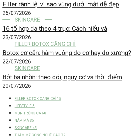
Filler rãnh lệ: vì sao vùng dưới mắt dễ đẹp
26/07/2026
SKINCARE
16 tổ hợp da theo 4 trục: Cách hiểu và
23/07/2026
FILLER BOTOX CĂNG CHỈ
Botox cơ cắn: hàm vuông do cơ hay do xương?
22/07/2026
SKINCARE
Bớt bã nhờn: theo dõi, nguy cơ và thời điểm
20/07/2026
FILLER BOTOX CĂNG CHỈ
15
LIFESTYLE
5
MỤN TRỨNG CÁ
68
NÁM MÁ
35
SKINCARE
45
THẨM MỸ CÔNG NGHỆ CAO
72