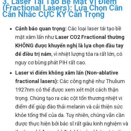
3. Laser Tái Tạo Bề Mặt Vi Điểm
(Fractional Lasers): Lựa Chọn Cần
Cân Nhắc CỰC KỲ Cẩn Trọng
Cảnh báo quan trọng:
Các loại laser tái tạo bề
mặt xâm lấn như
Laser CO2 Fractional thường
KHÔNG được khuyến nghị là lựa chọn đầu tay
để điều trị nám
, vì nhiệt lượng tỏa ra rất lớn, có
nguy cơ bùng phát PIH rất cao.
Laser vi điểm không xâm lấn (Non-ablative
fractional lasers):
Các công nghệ như Thulium
1927nm có thể được xem xét một cách thận
trọng. Chúng tạo ra các cột tổn thương nhiệt vi
điểm để giúp đào thải melanin và cải thiện sức
khỏe tổng thể của da. Tuy nhiên, chúng vẫn cần
được thực hiện bởi bác sĩ rất giàu kinh nghiệm và