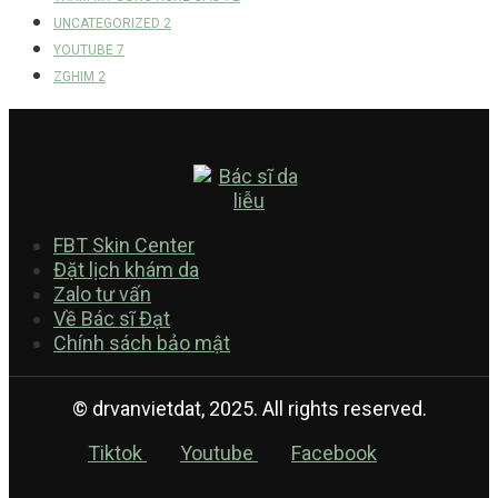
UNCATEGORIZED
2
YOUTUBE
7
ZGHIM
2
FBT Skin Center
Đặt lịch khám da
Zalo tư vấn
Về Bác sĩ Đạt
Chính sách bảo mật
© drvanvietdat, 2025. All rights reserved.
Tiktok
Youtube
Facebook