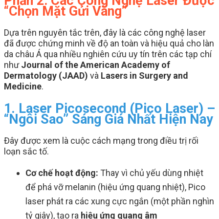
Phần 2: Các Công Nghệ Laser Được
“Chọn Mặt Gửi Vàng”
Dựa trên nguyên tắc trên, đây là các công nghệ laser
đã được chứng minh về độ an toàn và hiệu quả cho làn
da châu Á qua nhiều nghiên cứu uy tín trên các tạp chí
như
Journal of the American Academy of
Dermatology (JAAD)
và
Lasers in Surgery and
Medicine
.
1. Laser Picosecond (Pico Laser) –
“Ngôi Sao” Sáng Giá Nhất Hiện Nay
Đây được xem là cuộc cách mạng trong điều trị rối
loạn sắc tố.
Cơ chế hoạt động:
Thay vì chủ yếu dùng nhiệt
để phá vỡ melanin (hiệu ứng quang nhiệt), Pico
laser phát ra các xung cực ngắn (một phần nghìn
tỷ giây), tạo ra
hiệu ứng quang âm