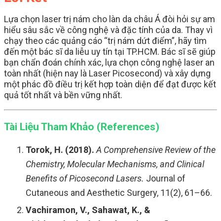
Lựa chọn laser trị nám cho làn da châu Á đòi hỏi sự am
hiểu sâu sắc về công nghệ và đặc tính của da. Thay vì
chạy theo các quảng cáo “trị nám dứt điểm”, hãy tìm
đến một bác sĩ da liễu uy tín tại TP.HCM. Bác sĩ sẽ giúp
bạn chẩn đoán chính xác, lựa chọn công nghệ laser an
toàn nhất (hiện nay là Laser Picosecond) và xây dựng
một phác đồ điều trị kết hợp toàn diện để đạt được kết
quả tốt nhất và bền vững nhất.
Tài Liệu Tham Khảo (References)
Torok, H. (2018).
A Comprehensive Review of the
Chemistry, Molecular Mechanisms, and Clinical
Benefits of Picosecond Lasers.
Journal of
Cutaneous and Aesthetic Surgery, 11(2), 61–66.
Vachiramon, V., Sahawat, K., &