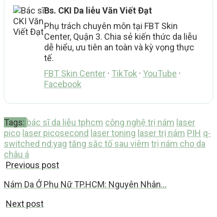
Bs. CKI Da liễu Văn Viết Đạt
Phụ trách chuyên môn tại FBT Skin
Center, Quận 3. Chia sẻ kiến thức da liễu
dễ hiểu, ưu tiên an toàn và kỳ vọng thực
tế.
FBT Skin Center
·
TikTok
·
YouTube
·
Facebook
Tags:
bác sĩ da liễu tphcm
công nghệ trị nám
laser
pico
laser picosecond
laser toning
laser trị nám
PIH
q-
switched nd:yag
tăng sắc tố sau viêm
trị nám cho da
châu á
Previous post
Nám Da Ở Phụ Nữ TP.HCM: Nguyên Nhân…
Next post