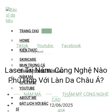
Skip
to
content
TRANG CHỦ
HOME
Tiktok
Youtube
Facebook
KIẾN THỨC
SKINCARE
MỤN TRỨNG CÁ
Laser Trị Nám: Công Nghệ Nào
THẨM MỸ CÔNG NGHỆ CAO
NÁM MÁ
Phù Hợp Với Làn Da Châu Á?
LIFESTYLE
YOUTUBE
NÁM MÁ
THẨM MỸ CÔNG NGHỆ
ABOUT ME
CAO
ĐẶT LỊCH VỚI BÁC
12/06/2025
SĨ
408