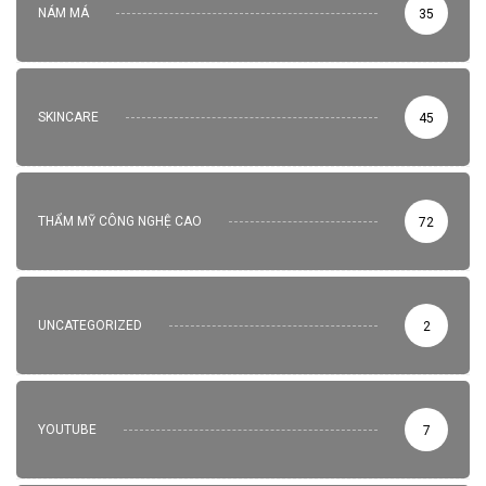
NÁM MÁ
35
SKINCARE
45
THẨM MỸ CÔNG NGHỆ CAO
72
UNCATEGORIZED
2
YOUTUBE
7