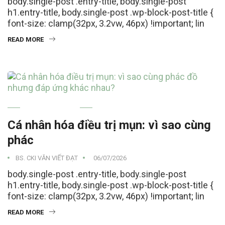
body.single-post .entry-title, body.single-post
h1.entry-title, body.single-post .wp-block-post-title {
font-size: clamp(32px, 3.2vw, 46px) !important; lin
READ MORE
MỤN TRỨNG CÁ
Cá nhân hóa điều trị mụn: vì sao cùng
phác
BS. CKI VĂN VIẾT ĐẠT
06/07/2026
body.single-post .entry-title, body.single-post
h1.entry-title, body.single-post .wp-block-post-title {
font-size: clamp(32px, 3.2vw, 46px) !important; lin
READ MORE