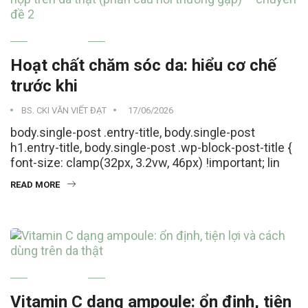
SKINCARE
Hoạt chất chăm sóc da: hiểu cơ chế
trước khi
BS. CKI VĂN VIẾT ĐẠT
17/06/2026
body.single-post .entry-title, body.single-post
h1.entry-title, body.single-post .wp-block-post-title {
font-size: clamp(32px, 3.2vw, 46px) !important; lin
READ MORE
SKINCARE
Vitamin C dạng ampoule: ổn định, tiện