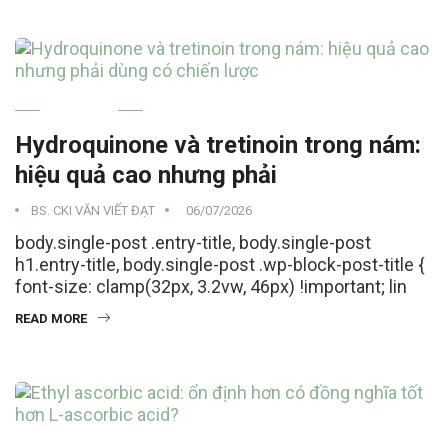
NÁM MÁ
Hydroquinone và tretinoin trong nám:
hiệu quả cao nhưng phải
BS. CKI VĂN VIẾT ĐẠT
06/07/2026
body.single-post .entry-title, body.single-post
h1.entry-title, body.single-post .wp-block-post-title {
font-size: clamp(32px, 3.2vw, 46px) !important; lin
READ MORE