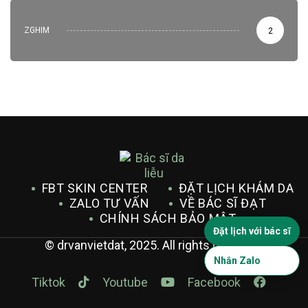
ZGHIM
2
FBT SKIN CENTER
ĐẶT LỊCH KHÁM DA
ZALO TƯ VẤN
VỀ BÁC SĨ ĐẠT
CHÍNH SÁCH BẢO MẬT
Đặt lịch với bác sĩ
© drvanvietdat, 2025. All rights reserved.
Nhắn Zalo
Tiktok
Youtube
Facebook