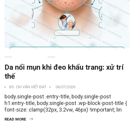
MỤN TRỨNG CÁ
Da nổi mụn khi đeo khẩu trang: xử trí
thế
BS. CKI VĂN VIẾT ĐẠT
06/07/2026
body.single-post .entry-title, body.single-post
h1.entry-title, body.single-post .wp-block-post-title {
font-size: clamp(32px, 3.2vw, 46px) !important; lin
READ MORE