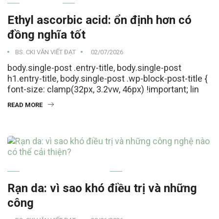
SKINCARE
Ethyl ascorbic acid: ổn định hơn có
đồng nghĩa tốt
BS. CKI VĂN VIẾT ĐẠT
02/07/2026
body.single-post .entry-title, body.single-post
h1.entry-title, body.single-post .wp-block-post-title {
font-size: clamp(32px, 3.2vw, 46px) !important; lin
READ MORE
THẨM MỸ CÔNG NGHỆ CAO
Rạn da: vì sao khó điều trị và những
công