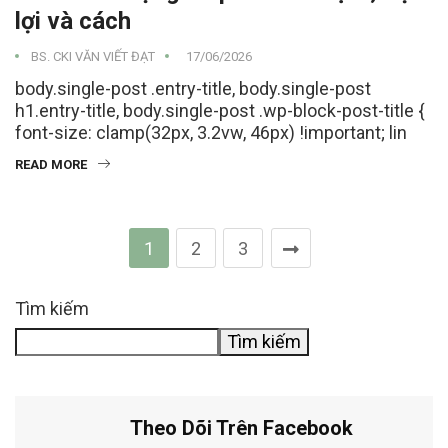
lợi và cách
BS. CKI VĂN VIẾT ĐẠT
17/06/2026
body.single-post .entry-title, body.single-post
h1.entry-title, body.single-post .wp-block-post-title {
font-size: clamp(32px, 3.2vw, 46px) !important; lin
READ MORE
1
2
3
Tìm kiếm
Tìm kiếm
Theo Dõi Trên Facebook