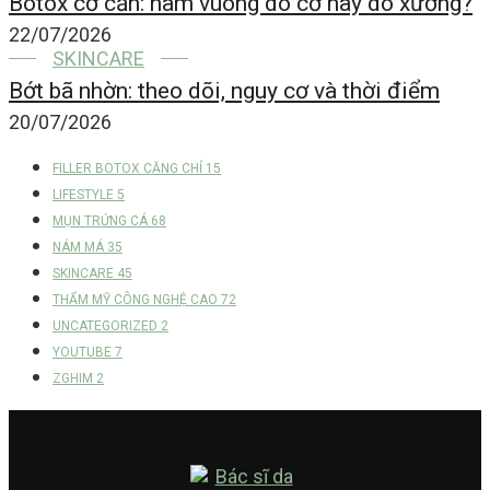
Botox cơ cắn: hàm vuông do cơ hay do xương?
22/07/2026
SKINCARE
Bớt bã nhờn: theo dõi, nguy cơ và thời điểm
20/07/2026
FILLER BOTOX CĂNG CHỈ
15
LIFESTYLE
5
MỤN TRỨNG CÁ
68
NÁM MÁ
35
SKINCARE
45
THẨM MỸ CÔNG NGHỆ CAO
72
UNCATEGORIZED
2
YOUTUBE
7
ZGHIM
2