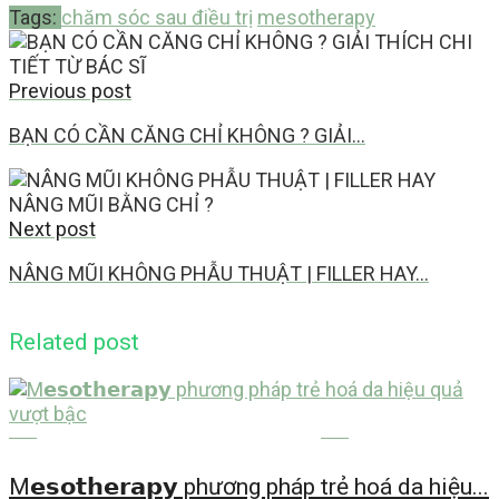
Tags:
chăm sóc sau điều trị
mesotherapy
Previous post
BẠN CÓ CẦN CĂNG CHỈ KHÔNG ? GIẢI…
Next post
NÂNG MŨI KHÔNG PHẪU THUẬT | FILLER HAY…
Related post
THẨM MỸ CÔNG NGHỆ CAO
M𝗲𝘀𝗼𝘁𝗵𝗲𝗿𝗮𝗽𝘆 phương pháp trẻ hoá da hiệu...