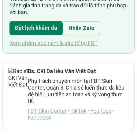
đánh giá tình trạng da và trao đổi lộ trình phù hợp
với bạn.
Đặt lịch khám da
Nhắn Zalo
Xem chăm sóc nám & sắc tố tại FBT
Bs. CKI Da liễu Văn Viết Đạt
Phụ trách chuyên môn tại FBT Skin
Center, Quận 3. Chia sẻ kiến thức da liễu
dễ hiểu, ưu tiên an toàn và kỳ vọng thực
tế.
FBT Skin Center
·
TikTok
·
YouTube
·
Facebook