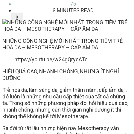
75
3 MINUTES READ
X
NHỮNG CÔNG NGHỆ MỚI NHẤT TRONG TIÊM TRẺ
HOÁ DA – MESOTHERAPY – CẤP ẨM DA
https://youtu.be/w24gQrycATc
HIỆU QUẢ CAO, NHANH CHÓNG, NHƯNG ÍT NGHỈ
DƯỠNG
Trẻ hoá da, làm sáng da, giảm thâm nám, cấp ẩm da,..
đó luôn là những nhu cầu cấp thiết của tất cả chúng
ta. Trong số những phương pháp đòi hỏi hiệu quả cao,
nhanh chóng, nhưng cần thời gian nghỉ dưỡng ít thì
không thể không kể tới Mesotherapy.
Ra đời từ rất lâu nhưng hiện nay Mesotherapy vẫn