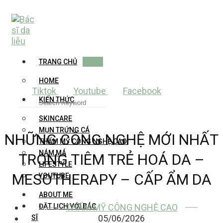
Skip
to
content
TRANG CHỦ
HOME
Tiktok
Youtube
Facebook
KIẾN THỨC
SKINCARE
MỤN TRỨNG CÁ
NHỮNG CÔNG NGHỆ MỚI NHẤT
THẨM MỸ CÔNG NGHỆ CAO
NÁM MÁ
TRONG TIÊM TRẺ HOÁ DA –
LIFESTYLE
MESOTHERAPY – CẤP ẨM DA
YOUTUBE
ABOUT ME
THẨM MỸ CÔNG NGHỆ CAO
ĐẶT LỊCH VỚI BÁC
05/06/2026
SĨ