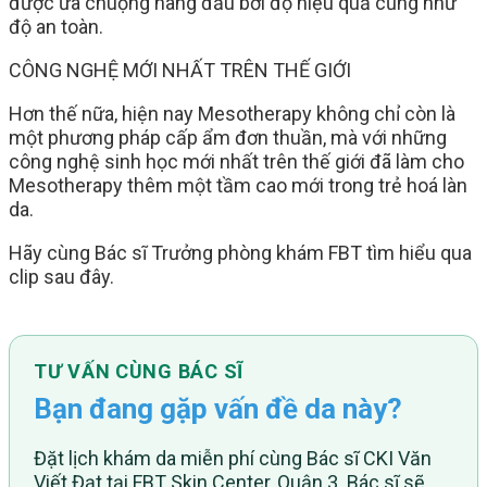
được ưa chuộng hàng đầu bởi độ hiệu quả cũng như
độ an toàn.
CÔNG NGHỆ MỚI NHẤT TRÊN THẾ GIỚI
Hơn thế nữa, hiện nay Mesotherapy không chỉ còn là
một phương pháp cấp ẩm đơn thuần, mà với những
công nghệ sinh học mới nhất trên thế giới đã làm cho
Mesotherapy thêm một tầm cao mới trong trẻ hoá làn
da.
Hãy cùng Bác sĩ Trưởng phòng khám FBT tìm hiểu qua
clip sau đây.
TƯ VẤN CÙNG BÁC SĨ
Bạn đang gặp vấn đề da này?
Đặt lịch khám da miễn phí cùng Bác sĩ CKI Văn
Viết Đạt tại FBT Skin Center, Quận 3. Bác sĩ sẽ