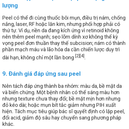
lượng
Peel có thể đi cùng thuốc bôi mụn, điều trị nám, chống
nắng, laser, RF hoặc lăn kim, nhưng phối hợp phải có
thứ tự. Ví dụ, nền da đang kích ứng vì retinoid không
nên thêm peel mạnh; sẹo lõm dính xơ không thể kỳ
vọng peel đơn thuần thay thế subcision; nám có thành
phần mạch máu và lão hóa da cần chiến lược duy trì
[2]
[4]
dài hạn, không chỉ một lần bong
.
9. Đánh giá đáp ứng sau peel
Nên tách đáp ứng thành ba nhóm: màu da, bề mặt da
và biến chứng. Một bệnh nhân có thể sáng màu hơn
nhưng texture chưa thay đổi; bề mặt mịn hơn nhưng
đỏ kéo dài; hoặc mụn bít tắc giảm nhưng PIH xuất
hiện. Tách mục tiêu giúp bác sĩ quyết định có lặp peel,
đổi acid, giảm độ sâu hay chuyển sang phương pháp
khác.