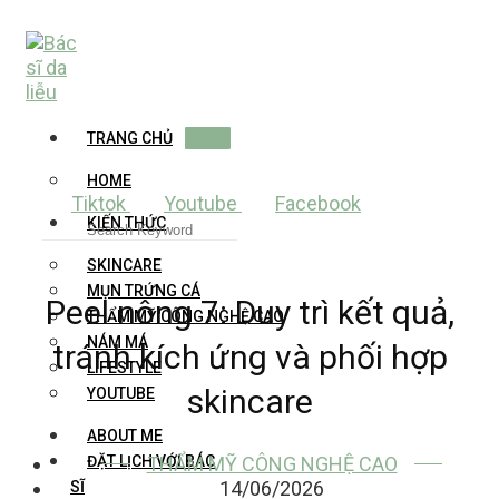
Skip
to
content
TRANG CHỦ
HOME
Tiktok
Youtube
Facebook
KIẾN THỨC
SKINCARE
MỤN TRỨNG CÁ
Peel nông 7: Duy trì kết quả,
THẨM MỸ CÔNG NGHỆ CAO
NÁM MÁ
tránh kích ứng và phối hợp
LIFESTYLE
skincare
YOUTUBE
ABOUT ME
THẨM MỸ CÔNG NGHỆ CAO
ĐẶT LỊCH VỚI BÁC
14/06/2026
SĨ