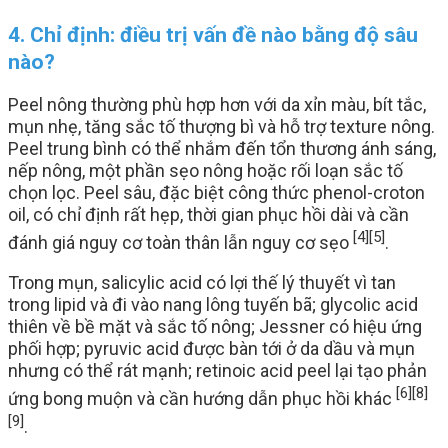
4. Chỉ định: điều trị vấn đề nào bằng độ sâu
nào?
Peel nông thường phù hợp hơn với da xỉn màu, bít tắc,
mụn nhẹ, tăng sắc tố thượng bì và hỗ trợ texture nông.
Peel trung bình có thể nhắm đến tổn thương ánh sáng,
nếp nông, một phần sẹo nông hoặc rối loạn sắc tố
chọn lọc. Peel sâu, đặc biệt công thức phenol-croton
oil, có chỉ định rất hẹp, thời gian phục hồi dài và cần
[4]
[5]
đánh giá nguy cơ toàn thân lẫn nguy cơ sẹo
.
Trong mụn, salicylic acid có lợi thế lý thuyết vì tan
trong lipid và đi vào nang lông tuyến bã; glycolic acid
thiên về bề mặt và sắc tố nông; Jessner có hiệu ứng
phối hợp; pyruvic acid được bàn tới ở da dầu và mụn
nhưng có thể rát mạnh; retinoic acid peel lại tạo phản
[6]
[8]
ứng bong muộn và cần hướng dẫn phục hồi khác
[9]
.