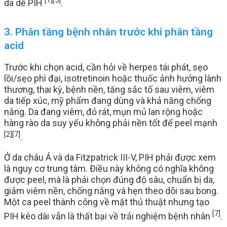
[1]
[5]
da dễ PIH
.
3. Phân tầng bệnh nhân trước khi phân tầng
acid
Trước khi chọn acid, cần hỏi về herpes tái phát, sẹo
lồi/sẹo phì đại, isotretinoin hoặc thuốc ảnh hưởng lành
thương, thai kỳ, bệnh nền, tăng sắc tố sau viêm, viêm
da tiếp xúc, mỹ phẩm đang dùng và khả năng chống
nắng. Da đang viêm, đỏ rát, mụn mủ lan rộng hoặc
hàng rào da suy yếu không phải nền tốt để peel mạnh
[2]
[7]
.
Ở da châu Á và da Fitzpatrick III-V, PIH phải được xem
là nguy cơ trung tâm. Điều này không có nghĩa không
được peel, mà là phải chọn đúng độ sâu, chuẩn bị da,
giảm viêm nền, chống nắng và hẹn theo dõi sau bong.
Một ca peel thành công về mặt thủ thuật nhưng tạo
[7]
PIH kéo dài vẫn là thất bại về trải nghiệm bệnh nhân
.