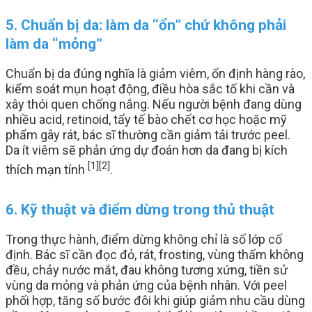
5. Chuẩn bị da: làm da “ổn” chứ không phải
làm da “mỏng”
Chuẩn bị da đúng nghĩa là giảm viêm, ổn định hàng rào,
kiểm soát mụn hoạt động, điều hòa sắc tố khi cần và
xây thói quen chống nắng. Nếu người bệnh đang dùng
nhiều acid, retinoid, tẩy tế bào chết cơ học hoặc mỹ
phẩm gây rát, bác sĩ thường cần giảm tải trước peel.
Da ít viêm sẽ phản ứng dự đoán hơn da đang bị kích
[1]
[2]
thích mạn tính
.
6. Kỹ thuật và điểm dừng trong thủ thuật
Trong thực hành, điểm dừng không chỉ là số lớp cố
định. Bác sĩ cần đọc đỏ, rát, frosting, vùng thấm không
đều, chảy nước mắt, đau không tương xứng, tiền sử
vùng da mỏng và phản ứng của bệnh nhân. Với peel
phối hợp, tăng số bước đôi khi giúp giảm nhu cầu dùng