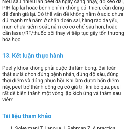
Nếu sau nhiều lần peel da ngày càng nhạy, đỏ kéo dài,
PIH lặp lại hoặc bệnh chính không cải thiện, cần dừng
để đánh giá lại. Có thể vấn đề không nằm ở acid chưa
đủ mạnh mà nằm ở chẩn đoán sai, hàng rào da yếu,
mụn chưa kiểm soát, nám có cơ chế sâu hơn, hoặc
cần laser/RF/thuốc bôi thay vì tiếp tục gây tổn thương
hóa học.
13. Kết luận thực hành
Peel y khoa không phải cuộc thi làm bong. Bài toán
thật sự là chọn đúng bệnh nhân, đúng độ sâu, đúng
thời điểm và đúng phục hồi. Khi làm được bốn điểm
này, peel trở thành công cụ có giá trị; khi bỏ qua, peel
rất dễ biến thành một vòng lặp kích ứng và thâm sau
viêm.
Tài liệu tham khảo
Soleymani T, Lanoue J, Rahman Z. A practical