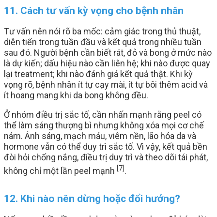
11. Cách tư vấn kỳ vọng cho bệnh nhân
Tư vấn nên nói rõ ba mốc: cảm giác trong thủ thuật,
diễn tiến trong tuần đầu và kết quả trong nhiều tuần
sau đó. Người bệnh cần biết rát, đỏ và bong ở mức nào
là dự kiến; dấu hiệu nào cần liên hệ; khi nào được quay
lại treatment; khi nào đánh giá kết quả thật. Khi kỳ
vọng rõ, bệnh nhân ít tự cạy mài, ít tự bôi thêm acid và
ít hoang mang khi da bong không đều.
Ở nhóm điều trị sắc tố, cần nhấn mạnh rằng peel có
thể làm sáng thượng bì nhưng không xóa mọi cơ chế
nám. Ánh sáng, mạch máu, viêm nền, lão hóa da và
hormone vẫn có thể duy trì sắc tố. Vì vậy, kết quả bền
đòi hỏi chống nắng, điều trị duy trì và theo dõi tái phát,
[7]
không chỉ một lần peel mạnh
.
12. Khi nào nên dừng hoặc đổi hướng?