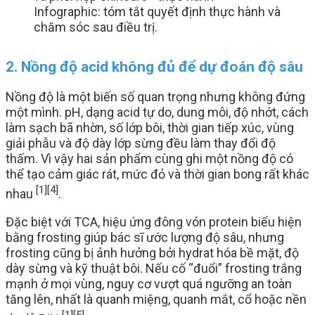
Infographic: tóm tắt quyết định thực hành và
chăm sóc sau điều trị.
2. Nồng độ acid không đủ để dự đoán độ sâu
Nồng độ là một biến số quan trọng nhưng không đứng
một mình. pH, dạng acid tự do, dung môi, độ nhớt, cách
làm sạch bã nhờn, số lớp bôi, thời gian tiếp xúc, vùng
giải phẫu và độ dày lớp sừng đều làm thay đổi độ
thấm. Vì vậy hai sản phẩm cùng ghi một nồng độ có
thể tạo cảm giác rát, mức đỏ và thời gian bong rất khác
[1]
[4]
nhau
.
Đặc biệt với TCA, hiệu ứng đông vón protein biểu hiện
bằng frosting giúp bác sĩ ước lượng độ sâu, nhưng
frosting cũng bị ảnh hưởng bởi hydrat hóa bề mặt, độ
dày sừng và kỹ thuật bôi. Nếu cố “đuổi” frosting trắng
mạnh ở mọi vùng, nguy cơ vượt quá ngưỡng an toàn
tăng lên, nhất là quanh miệng, quanh mắt, cổ hoặc nền