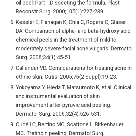
oil peel: Part I. Dissecting the formula. Plast
Reconstr Surg. 2000;105(1):227-239.
Kessler E, Flanagan K, Chia C, Rogers C, Glaser
DA. Comparison of alpha- and beta-hydroxy acid
chemical peels in the treatment of mild to
moderately severe facial acne vulgaris. Dermatol
Surg. 2008;34(1):45-51.
Callender VD. Considerations for treating acne in
ethnic skin. Cutis. 2005;76(2 Suppl):19-23.
Yokoyama Y, Hieda T, Matsumoto K, et al. Clinical
and instrumental evaluation of skin
improvement after pyruvic acid peeling.
Dermatol Surg. 2006;32(4):526-531.
Cucé LC, Bertino MC, Scattone L, Birkenhauer
MC. Tretinoin peeling. Dermatol Surg.