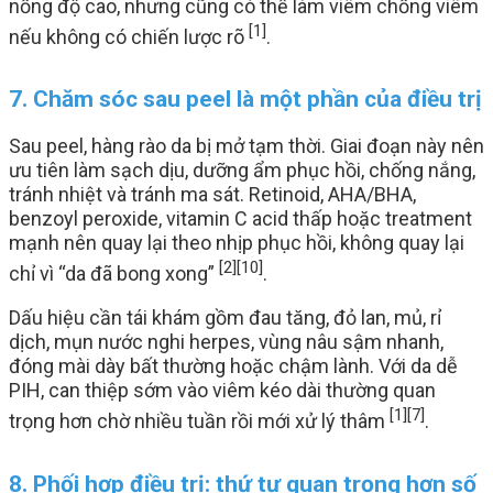
nồng độ cao, nhưng cũng có thể làm viêm chồng viêm
[1]
nếu không có chiến lược rõ
.
7. Chăm sóc sau peel là một phần của điều trị
Sau peel, hàng rào da bị mở tạm thời. Giai đoạn này nên
ưu tiên làm sạch dịu, dưỡng ẩm phục hồi, chống nắng,
tránh nhiệt và tránh ma sát. Retinoid, AHA/BHA,
benzoyl peroxide, vitamin C acid thấp hoặc treatment
mạnh nên quay lại theo nhịp phục hồi, không quay lại
[2]
[10]
chỉ vì “da đã bong xong”
.
Dấu hiệu cần tái khám gồm đau tăng, đỏ lan, mủ, rỉ
dịch, mụn nước nghi herpes, vùng nâu sậm nhanh,
đóng mài dày bất thường hoặc chậm lành. Với da dễ
PIH, can thiệp sớm vào viêm kéo dài thường quan
[1]
[7]
trọng hơn chờ nhiều tuần rồi mới xử lý thâm
.
8. Phối hợp điều trị: thứ tự quan trọng hơn số