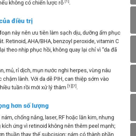
[1]
nếu không có chiến lược rõ
.
của điều trị
i đoạn này nên ưu tiên làm sạch dịu, dưỡng ẩm phục
át. Retinoid, AHA/BHA, benzoyl peroxide, vitamin C
 theo nhịp phục hồi, không quay lại chỉ vì “da đã
n, mủ, rỉ dịch, mụn nước nghi herpes, vùng nâu
 chậm lành. Với da dễ PIH, can thiệp sớm vào
[1]
[7]
hiều tuần rồi mới xử lý thâm
.
rọng hơn số lượng
ị nám, chống nắng, laser, RF hoặc lăn kim, nhưng
ng kích ứng vì retinoid không nên thêm peel mạnh;
ơn thuần thay thế subcision; nám có thành phần