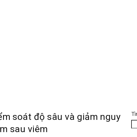
Tì
iểm soát độ sâu và giảm nguy
âm sau viêm