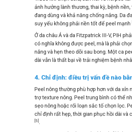
ảnh hưởng lành thương, thai kỳ, bệnh nền,
đang dùng và khả năng chống nắng. Da đan
suy yếu không phải nền tốt để peel mạnh
Ở da châu Á và da Fitzpatrick III-V, PIH p
có nghĩa không được peel, mà là phải chọ
nắng và hẹn theo dõi sau bong. Một ca pe
dài vẫn là thất bại về trải nghiệm bệnh nh
4. Chỉ định: điều trị vấn đề nào b
Peel nông thường phù hợp hơn với da xỉn m
trợ texture nông. Peel trung bình có thể
sẹo nông hoặc rối loạn sắc tố chọn lọc. Pe
chỉ định rất hẹp, thời gian phục hồi dài v
[5]
.