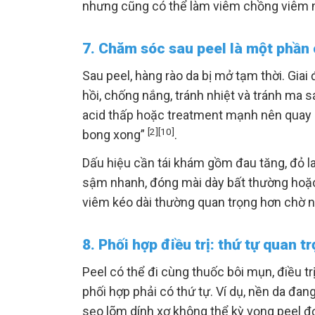
nhưng cũng có thể làm viêm chồng viêm 
7. Chăm sóc sau peel là một phần 
Sau peel, hàng rào da bị mở tạm thời. Gia
hồi, chống nắng, tránh nhiệt và tránh ma s
acid thấp hoặc treatment mạnh nên quay lại
[2]
[10]
bong xong”
.
Dấu hiệu cần tái khám gồm đau tăng, đỏ la
sậm nhanh, đóng mài dày bất thường hoặc
viêm kéo dài thường quan trọng hơn chờ n
8. Phối hợp điều trị: thứ tự quan t
Peel có thể đi cùng thuốc bôi mụn, điều tr
phối hợp phải có thứ tự. Ví dụ, nền da đa
sẹo lõm dính xơ không thể kỳ vọng peel đ