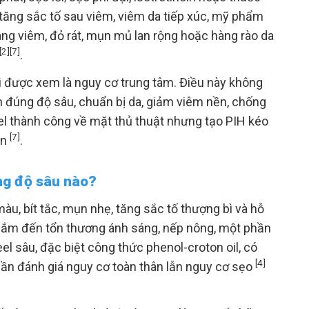
 tăng sắc tố sau viêm, viêm da tiếp xúc, mỹ phẩm
g viêm, đỏ rát, mụn mủ lan rộng hoặc hàng rào da
[2]
[7]
.
hải được xem là nguy cơ trung tâm. Điều này không
n đúng độ sâu, chuẩn bị da, giảm viêm nền, chống
el thành công về mặt thủ thuật nhưng tạo PIH kéo
[7]
ân
.
ằng độ sâu nào?
àu, bít tắc, mụn nhẹ, tăng sắc tố thượng bì và hỗ
 nhắm đến tổn thương ánh sáng, nếp nông, một phần
el sâu, đặc biệt công thức phenol-croton oil, có
[4]
à cần đánh giá nguy cơ toàn thân lẫn nguy cơ sẹo