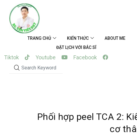
Skip
to
content
TRANG CHỦ
KIẾN THỨC
ABOUT ME
ĐẶT LỊCH VỚI BÁC SĨ
Tiktok
Youtube
Facebook
Phối hợp peel TCA 2: K
cơ th