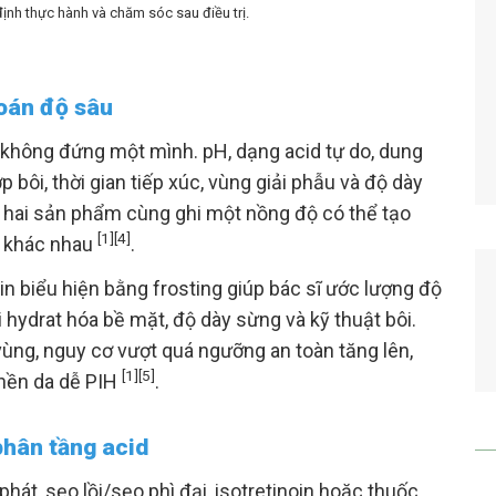
định thực hành và chăm sóc sau điều trị.
oán độ sâu
 không đứng một mình. pH, dạng acid tự do, dung
 bôi, thời gian tiếp xúc, vùng giải phẫu và độ dày
y hai sản phẩm cùng ghi một nồng độ có thể tạo
[1]
[4]
t khác nhau
.
in biểu hiện bằng frosting giúp bác sĩ ước lượng độ
 hydrat hóa bề mặt, độ dày sừng và kỹ thuật bôi.
vùng, nguy cơ vượt quá ngưỡng an toàn tăng lên,
[1]
[5]
 nền da dễ PIH
.
phân tầng acid
phát, sẹo lồi/sẹo phì đại, isotretinoin hoặc thuốc