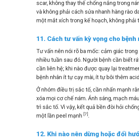
scar, không thay thế chống nắng trong ná
và không phải cách sửa nhanh hàng rào da 
một mắt xích trong kế hoạch, không phải t
11. Cách tư vấn kỳ vọng cho bệnh
Tư vấn nên nói rõ ba mốc: cảm giác trong t
nhiều tuần sau đó. Người bệnh cần biết rá
cần liên hệ; khi nào được quay lại treatmen
bệnh nhân ít tự cạy mài, ít tự bôi thêm ac
Ở nhóm điều trị sắc tố, cần nhấn mạnh rằ
xóa mọi cơ chế nám. Ánh sáng, mạch máu,
trì sắc tố. Vì vậy, kết quả bền đòi hỏi chống
[7]
một lần peel mạnh
.
12. Khi nào nên dừng hoặc đổi hư