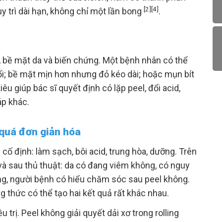
[2]
[4]
 trì dài hạn, không chỉ một lần bong
.
 bề mặt da và biến chứng. Một bệnh nhân có thể
i; bề mặt mịn hơn nhưng đỏ kéo dài; hoặc mụn bít
u giúp bác sĩ quyết định có lặp peel, đổi acid,
p khác.
 quá đơn giản hóa
 cố định: làm sạch, bôi acid, trung hòa, dưỡng. Trên
và sau thủ thuật: da có đang viêm không, có nguy
ng, người bệnh có hiểu chăm sóc sau peel không.
 thức có thể tạo hai kết quả rất khác nhau.
u trị. Peel không giải quyết dải xơ trong rolling