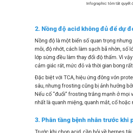
Infographic: tóm tắt quyết 
2. Nồng độ acid không đủ để dự đ
Nồng độ là một biến số quan trọng nhưng
môi, độ nhớt, cách làm sạch bã nhờn, số lớp
lớp sừng đều làm thay đổi độ thấm. Vì vậ
cảm giác rát, mức đỏ và thời gian bong rấ
Đặc biệt với TCA, hiệu ứng đông vón prote
sâu, nhưng frosting cũng bị ảnh hưởng bởi
Nếu cố “đuổi” frosting trắng mạnh ở mọi 
nhất là quanh miệng, quanh mắt, cổ hoặc
3. Phân tầng bệnh nhân trước khi 
Trước khi chọn acid, cần hỏi về herpes tái 