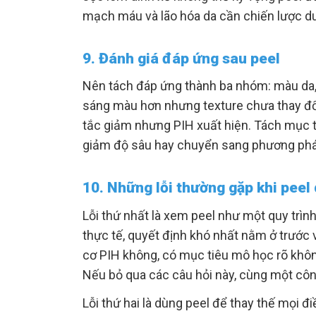
mạch máu và lão hóa da cần chiến lược duy
9. Đánh giá đáp ứng sau peel
Nên tách đáp ứng thành ba nhóm: màu da,
sáng màu hơn nhưng texture chưa thay đổ
tắc giảm nhưng PIH xuất hiện. Tách mục tiê
giảm độ sâu hay chuyển sang phương phá
10. Những lỗi thường gặp khi peel
Lỗi thứ nhất là xem peel như một quy trình
thực tế, quyết định khó nhất nằm ở trước 
cơ PIH không, có mục tiêu mô học rõ khô
Nếu bỏ qua các câu hỏi này, cùng một công
Lỗi thứ hai là dùng peel để thay thế mọi điề