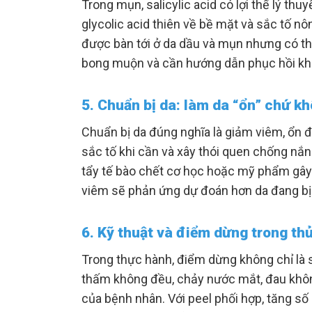
Trong mụn, salicylic acid có lợi thế lý thuy
glycolic acid thiên về bề mặt và sắc tố nô
được bàn tới ở da dầu và mụn nhưng có thể
bong muộn và cần hướng dẫn phục hồi k
5. Chuẩn bị da: làm da “ổn” chứ k
Chuẩn bị da đúng nghĩa là giảm viêm, ổn 
sắc tố khi cần và xây thói quen chống nắn
tẩy tế bào chết cơ học hoặc mỹ phẩm gây rá
viêm sẽ phản ứng dự đoán hơn da đang bị
6. Kỹ thuật và điểm dừng trong thủ
Trong thực hành, điểm dừng không chỉ là số
thấm không đều, chảy nước mắt, đau khôn
của bệnh nhân. Với peel phối hợp, tăng số