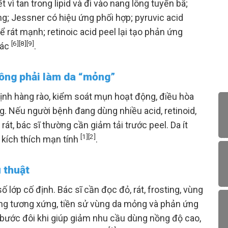
ết vì tan trong lipid và đi vào nang lông tuyến bã;
ng; Jessner có hiệu ứng phối hợp; pyruvic acid
 rát mạnh; retinoic acid peel lại tạo phản ứng
[6]
[8]
[9]
hác
.
hông phải làm da “mỏng”
định hàng rào, kiểm soát mụn hoạt động, điều hòa
g. Nếu người bệnh đang dùng nhiều acid, retinoid,
t, bác sĩ thường cần giảm tải trước peel. Da ít
[1]
[2]
 kích thích mạn tính
.
 thuật
 lớp cố định. Bác sĩ cần đọc đỏ, rát, frosting, vùng
g tương xứng, tiền sử vùng da mỏng và phản ứng
 bước đôi khi giúp giảm nhu cầu dùng nồng độ cao,