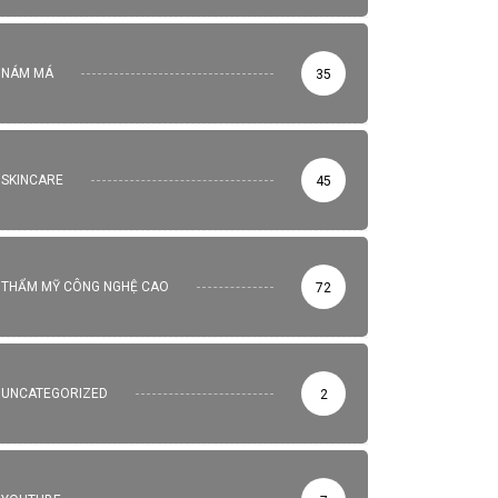
NÁM MÁ
35
SKINCARE
45
THẨM MỸ CÔNG NGHỆ CAO
72
UNCATEGORIZED
2