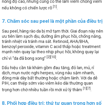
nồng độ cao, nhưng cũng có thể làm viêm chồng viêm
[1]
nếu không có chiến lược rõ
.
7. Chăm sóc sau peel là một phần của điều trị
Sau peel, hàng rào da bị mở tạm thời. Giai đoạn này nên
ưu tiên làm sạch dịu, dưỡng ẩm phục hồi, chống nắng,
tránh nhiệt và tránh ma sát. Retinoid, AHA/BHA,
benzoyl peroxide, vitamin C acid thấp hoặc treatment
mạnh nên quay lại theo nhịp phục hồi, không quay lại
[2]
[10]
chỉ vì “da đã bong xong”
.
Dấu hiệu cần tái khám gồm đau tăng, đỏ lan, mủ, rỉ
dịch, mụn nước nghi herpes, vùng nâu sậm nhanh,
đóng mài dày bất thường hoặc chậm lành. Với da dễ
PIH, can thiệp sớm vào viêm kéo dài thường quan
[1]
[7]
trọng hơn chờ nhiều tuần rồi mới xử lý thâm
.
8. Phối hợp điều trị: thứ tự quan trọng hơn số