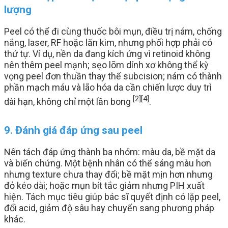
lượng
Peel có thể đi cùng thuốc bôi mụn, điều trị nám, chống
nắng, laser, RF hoặc lăn kim, nhưng phối hợp phải có
thứ tự. Ví dụ, nền da đang kích ứng vì retinoid không
nên thêm peel mạnh; sẹo lõm dính xơ không thể kỳ
vọng peel đơn thuần thay thế subcision; nám có thành
phần mạch máu và lão hóa da cần chiến lược duy trì
[2]
[4]
dài hạn, không chỉ một lần bong
.
9. Đánh giá đáp ứng sau peel
Nên tách đáp ứng thành ba nhóm: màu da, bề mặt da
và biến chứng. Một bệnh nhân có thể sáng màu hơn
nhưng texture chưa thay đổi; bề mặt mịn hơn nhưng
đỏ kéo dài; hoặc mụn bít tắc giảm nhưng PIH xuất
hiện. Tách mục tiêu giúp bác sĩ quyết định có lặp peel,
đổi acid, giảm độ sâu hay chuyển sang phương pháp
khác.