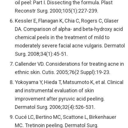
oil peel: Part I. Dissecting the formula. Plast
Reconstr Surg. 2000;105(1):227-239.
Kessler E, Flanagan K, Chia C, Rogers C, Glaser
DA. Comparison of alpha- and beta-hydroxy acid
chemical peels in the treatment of mild to
moderately severe facial acne vulgaris. Dermatol
Surg. 2008;34(1):45-51.
Callender VD. Considerations for treating acne in
ethnic skin. Cutis. 2005;76(2 Suppl):19-23.
Yokoyama Y, Hieda T, Matsumoto K, et al. Clinical
and instrumental evaluation of skin
improvement after pyruvic acid peeling.
Dermatol Surg. 2006;32(4):526-531.
Cucé LC, Bertino MC, Scattone L, Birkenhauer
MC. Tretinoin peeling. Dermatol Surg.