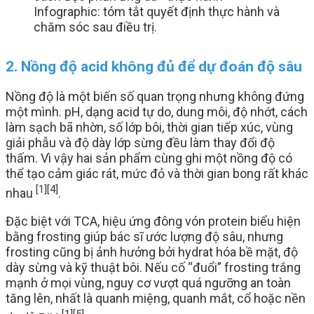
Infographic: tóm tắt quyết định thực hành và
chăm sóc sau điều trị.
2. Nồng độ acid không đủ để dự đoán độ sâu
Nồng độ là một biến số quan trọng nhưng không đứng
một mình. pH, dạng acid tự do, dung môi, độ nhớt, cách
làm sạch bã nhờn, số lớp bôi, thời gian tiếp xúc, vùng
giải phẫu và độ dày lớp sừng đều làm thay đổi độ
thấm. Vì vậy hai sản phẩm cùng ghi một nồng độ có
thể tạo cảm giác rát, mức đỏ và thời gian bong rất khác
[1]
[4]
nhau
.
Đặc biệt với TCA, hiệu ứng đông vón protein biểu hiện
bằng frosting giúp bác sĩ ước lượng độ sâu, nhưng
frosting cũng bị ảnh hưởng bởi hydrat hóa bề mặt, độ
dày sừng và kỹ thuật bôi. Nếu cố “đuổi” frosting trắng
mạnh ở mọi vùng, nguy cơ vượt quá ngưỡng an toàn
tăng lên, nhất là quanh miệng, quanh mắt, cổ hoặc nền