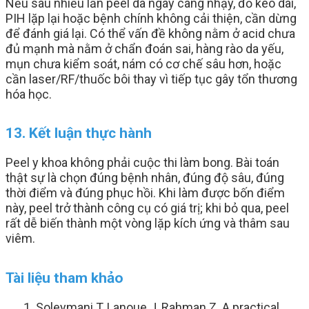
Nếu sau nhiều lần peel da ngày càng nhạy, đỏ kéo dài,
PIH lặp lại hoặc bệnh chính không cải thiện, cần dừng
để đánh giá lại. Có thể vấn đề không nằm ở acid chưa
đủ mạnh mà nằm ở chẩn đoán sai, hàng rào da yếu,
mụn chưa kiểm soát, nám có cơ chế sâu hơn, hoặc
cần laser/RF/thuốc bôi thay vì tiếp tục gây tổn thương
hóa học.
13. Kết luận thực hành
Peel y khoa không phải cuộc thi làm bong. Bài toán
thật sự là chọn đúng bệnh nhân, đúng độ sâu, đúng
thời điểm và đúng phục hồi. Khi làm được bốn điểm
này, peel trở thành công cụ có giá trị; khi bỏ qua, peel
rất dễ biến thành một vòng lặp kích ứng và thâm sau
viêm.
Tài liệu tham khảo
Soleymani T, Lanoue J, Rahman Z. A practical