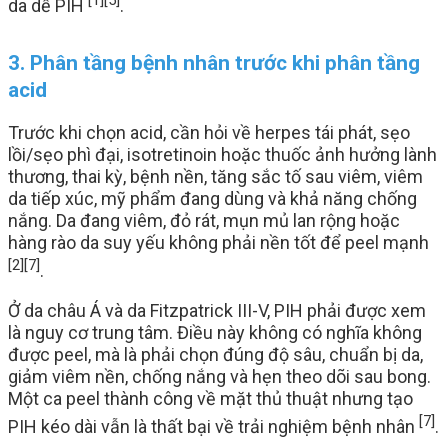
[1]
[5]
da dễ PIH
.
3. Phân tầng bệnh nhân trước khi phân tầng
acid
Trước khi chọn acid, cần hỏi về herpes tái phát, sẹo
lồi/sẹo phì đại, isotretinoin hoặc thuốc ảnh hưởng lành
thương, thai kỳ, bệnh nền, tăng sắc tố sau viêm, viêm
da tiếp xúc, mỹ phẩm đang dùng và khả năng chống
nắng. Da đang viêm, đỏ rát, mụn mủ lan rộng hoặc
hàng rào da suy yếu không phải nền tốt để peel mạnh
[2]
[7]
.
Ở da châu Á và da Fitzpatrick III-V, PIH phải được xem
là nguy cơ trung tâm. Điều này không có nghĩa không
được peel, mà là phải chọn đúng độ sâu, chuẩn bị da,
giảm viêm nền, chống nắng và hẹn theo dõi sau bong.
Một ca peel thành công về mặt thủ thuật nhưng tạo
[7]
PIH kéo dài vẫn là thất bại về trải nghiệm bệnh nhân
.