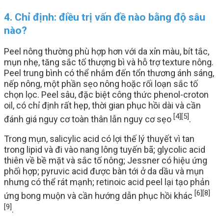
4. Chỉ định: điều trị vấn đề nào bằng độ sâu
nào?
Peel nông thường phù hợp hơn với da xỉn màu, bít tắc,
mụn nhẹ, tăng sắc tố thượng bì và hỗ trợ texture nông.
Peel trung bình có thể nhắm đến tổn thương ánh sáng,
nếp nông, một phần sẹo nông hoặc rối loạn sắc tố
chọn lọc. Peel sâu, đặc biệt công thức phenol-croton
oil, có chỉ định rất hẹp, thời gian phục hồi dài và cần
[4]
[5]
đánh giá nguy cơ toàn thân lẫn nguy cơ sẹo
.
Trong mụn, salicylic acid có lợi thế lý thuyết vì tan
trong lipid và đi vào nang lông tuyến bã; glycolic acid
thiên về bề mặt và sắc tố nông; Jessner có hiệu ứng
phối hợp; pyruvic acid được bàn tới ở da dầu và mụn
nhưng có thể rát mạnh; retinoic acid peel lại tạo phản
[6]
[8]
ứng bong muộn và cần hướng dẫn phục hồi khác
[9]
.