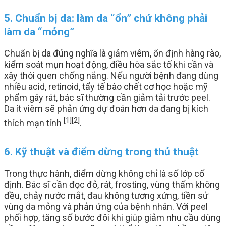
5. Chuẩn bị da: làm da “ổn” chứ không phải
làm da “mỏng”
Chuẩn bị da đúng nghĩa là giảm viêm, ổn định hàng rào,
kiểm soát mụn hoạt động, điều hòa sắc tố khi cần và
xây thói quen chống nắng. Nếu người bệnh đang dùng
nhiều acid, retinoid, tẩy tế bào chết cơ học hoặc mỹ
phẩm gây rát, bác sĩ thường cần giảm tải trước peel.
Da ít viêm sẽ phản ứng dự đoán hơn da đang bị kích
[1]
[2]
thích mạn tính
.
6. Kỹ thuật và điểm dừng trong thủ thuật
Trong thực hành, điểm dừng không chỉ là số lớp cố
định. Bác sĩ cần đọc đỏ, rát, frosting, vùng thấm không
đều, chảy nước mắt, đau không tương xứng, tiền sử
vùng da mỏng và phản ứng của bệnh nhân. Với peel
phối hợp, tăng số bước đôi khi giúp giảm nhu cầu dùng