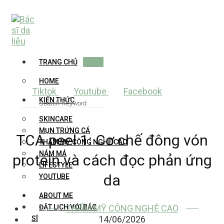
Skip
to
content
TRANG CHỦ
HOME
Tiktok
Youtube
Facebook
KIẾN THỨC
SKINCARE
MỤN TRỨNG CÁ
TCA peel 1: Cơ chế đông vón
THẨM MỸ CÔNG NGHỆ CAO
NÁM MÁ
protein và cách đọc phản ứng
LIFESTYLE
da
YOUTUBE
ABOUT ME
THẨM MỸ CÔNG NGHỆ CAO
ĐẶT LỊCH VỚI BÁC
14/06/2026
SĨ