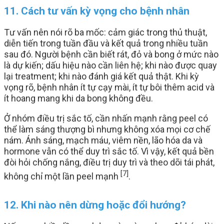
11. Cách tư vấn kỳ vọng cho bệnh nhân
Tư vấn nên nói rõ ba mốc: cảm giác trong thủ thuật,
diễn tiến trong tuần đầu và kết quả trong nhiều tuần
sau đó. Người bệnh cần biết rát, đỏ và bong ở mức nào
là dự kiến; dấu hiệu nào cần liên hệ; khi nào được quay
lại treatment; khi nào đánh giá kết quả thật. Khi kỳ
vọng rõ, bệnh nhân ít tự cạy mài, ít tự bôi thêm acid và
ít hoang mang khi da bong không đều.
Ở nhóm điều trị sắc tố, cần nhấn mạnh rằng peel có
thể làm sáng thượng bì nhưng không xóa mọi cơ chế
nám. Ánh sáng, mạch máu, viêm nền, lão hóa da và
hormone vẫn có thể duy trì sắc tố. Vì vậy, kết quả bền
đòi hỏi chống nắng, điều trị duy trì và theo dõi tái phát,
[7]
không chỉ một lần peel mạnh
.
12. Khi nào nên dừng hoặc đổi hướng?